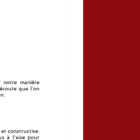
 notre manière 
écoute que l’on 
n. 
La confiance en soi est la base sur laquelle repose la communication assertive et constructive. 
 à l'aise pour 