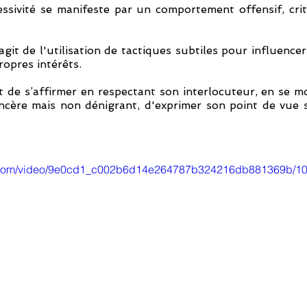
essivité se manifeste par un comportement offensif, crit
'agit de l'utilisation de tactiques subtiles pour influencer
ropres intérêts.
agit de s’affirmer en respectant son interlocuteur, en se m
incère mais non dénigrant, d'exprimer son point de vue sa
tic.com/video/9e0cd1_c002b6d14e264787b324216db881369b/10