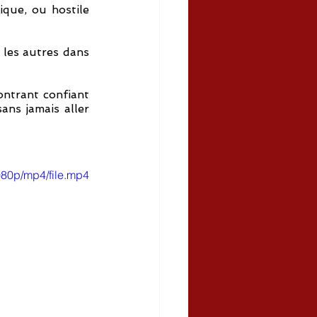
ique, ou hostile 
 les autres dans 
ontrant confiant 
ns jamais aller 
80p/mp4/file.mp4